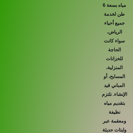
مياه بسعة 6
 لخدمة
يع أحياء
لرياض،
اء كانت
الحاجة
لخزانات
منزلية،
سابح، أو
باني قيد
شاء. نلتزم
ديم مياه
نظيفة
قمة عبر
تات حديثة