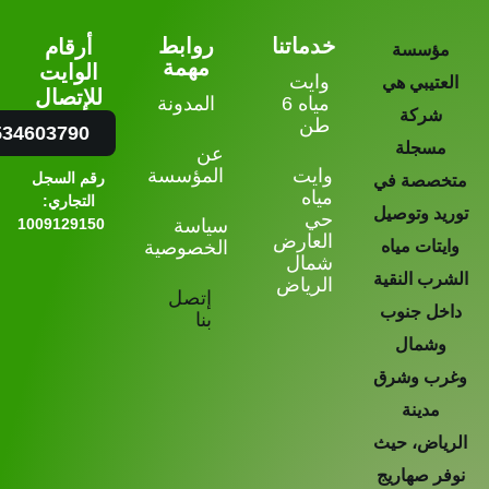
خدماتنا
روابط
أرقام
ؤسسة
مهمة
الوايت
وايت
عتيبي هي
للإتصال
مياه 6
المدونة
شركة
طن
0534603790
سجلة
عن
وايت
المؤسسة
رقم السجل
صصة في
مياه
التجاري:
د وتوصيل
حي
سياسة
1009129150
العارض
تات مياه
الخصوصية
شمال
ب النقية
الرياض
إتصل
خل جنوب
بنا
شمال
ب وشرق
مدينة
ياض، حيث
ر صهاريج